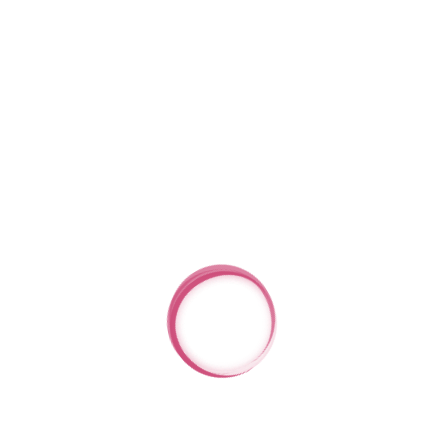
Wenn Sie diesen Vertrag widerrufen, haben
wir Ihnen alle Zahlungen, die wir von Ihnen
erhalten haben, einschließlich der
Lieferkosten (mit Ausnahme der zusätzlichen
Kosten, die sich daraus ergeben, dass Sie
eine andere Art der Lieferung als die von uns
angebotene, günstigste Standardlieferung
gewählt haben), unverzüglich und spätestens
binnen vierzehn Tagen ab dem Tag
zurückzuzahlen, an dem die Mitteilung über
Ihren Widerruf dieses Vertrags bei uns
eingegangen ist. Für diese Rückzahlung
verwenden wir dasselbe Zahlungsmittel, das
Sie bei der ursprünglichen Transaktion