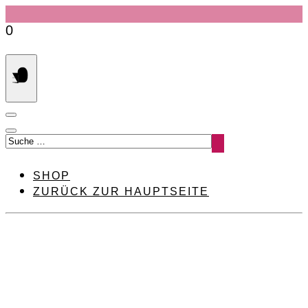
Springe
0
zum
Inhalt
Suche
nach:
SHOP
ZURÜCK ZUR HAUPTSEITE